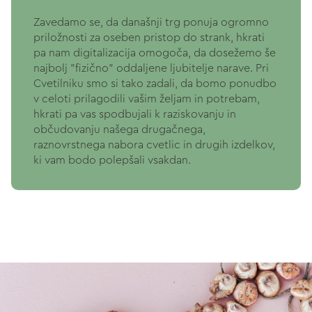
Zavedamo se, da današnji trg ponuja ogromno
priložnosti za oseben pristop do strank, hkrati
pa nam digitalizacija omogoča, da dosežemo še
najbolj "fizično" oddaljene ljubitelje narave. Pri
Cvetilniku smo si tako zadali, da bomo ponudbo
v celoti prilagodili vašim željam in potrebam,
hkrati pa vas spodbujali k raziskovanju in
občudovanju našega drugačnega,
raznovrstnega nabora cvetlic in drugih izdelkov,
ki vam bodo polepšali vsakdan.