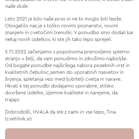
naše duše.
Leto 2021 je bilo naše prvo in ne bi moglo biti lepše.
Obogatilo nas je s toliko novimi poznanstvi, novim
znanjem in cvetočimi trenutki. V ponudbo smo dodali kar
nekaj novih izdelkov, ki ste jih tako lepo sprejeli.
S 7.1.2022 začenjamo s popolnoma prenovljeno spletno
stranjo v želji, da vam ponudimo in združimo najboljše.
Od bogate ponudbe najširšega nabora posebnih vrst in
kvalitetnih čebulnic,semen do uporabnih nasvetov in
širjenja, spletanja vezi med ljubitelji cvetja in narave.
Hkrati k tej ponudbi dodajamo uporabne, stilsko
dovršene izdelke, izjemne kvalitete in narejene, da
trajajo.
Dobrodošli, HVALA da ste z nami in vse lepo, Tina
(cvetilnik.si)