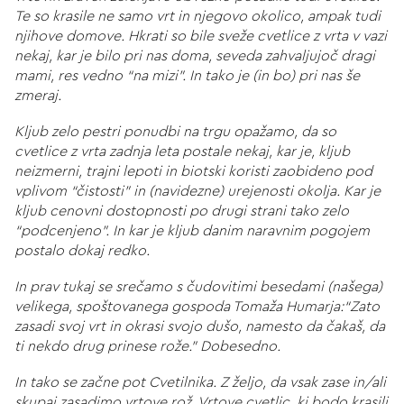
Te so krasile ne samo vrt in njegovo okolico, ampak tudi
njihove domove. Hkrati so bile sveže cvetlice z vrta v vazi
nekaj, kar je bilo pri nas doma, seveda zahvaljujoč dragi
mami, res vedno “na mizi”. In tako je (in bo) pri nas še
zmeraj.
Kljub zelo pestri ponudbi na trgu opažamo, da so
cvetlice z vrta zadnja leta postale nekaj, kar je, kljub
neizmerni, trajni lepoti in biotski koristi zaobideno pod
vplivom “čistosti” in (navidezne) urejenosti okolja. Kar je
kljub cenovni dostopnosti po drugi strani tako zelo
“podcenjeno”. In kar je kljub danim naravnim pogojem
postalo dokaj redko.
In prav tukaj se srečamo s čudovitimi besedami (našega)
velikega, spoštovanega gospoda Tomaža Humarja:“Zato
zasadi svoj vrt in okrasi svojo dušo, namesto da čakaš, da
ti nekdo drug prinese rože.” Dobesedno.
In tako se začne pot Cvetilnika. Z željo, da vsak zase in/ali
skupaj zasadimo vrtove rož. Vrtove cvetlic, ki bodo krasili