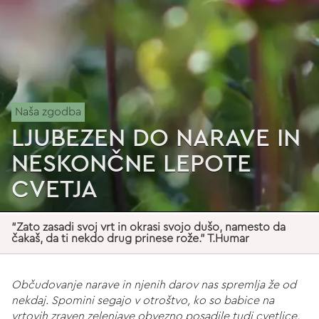
Naša zgodba
LJUBEZEN DO NARAVE IN
NESKONČNE LEPOTE
CVETJA
“Zato zasadi svoj vrt in okrasi svojo dušo, namesto da
čakaš, da ti nekdo drug prinese rože.” T.Humar
Občudovanje narave in njenih darov nas spremlja že od
nekdaj. Spomini segajo v otroštvo, ko so babice na
vrtovih zraven zelenjave obvezno posadile tudi cvetlice.