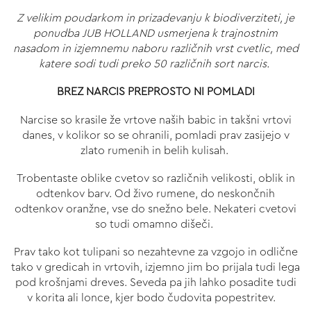
Z velikim poudarkom in prizadevanju k biodiverziteti, je
ponudba JUB HOLLAND usmerjena k trajnostnim
nasadom in izjemnemu naboru različnih vrst cvetlic, med
katere sodi tudi preko 50 različnih sort narcis.
BREZ NARCIS PREPROSTO NI POMLADI
Narcise so krasile že vrtove naših babic in takšni vrtovi
danes, v kolikor so se ohranili, pomladi prav zasijejo v
zlato rumenih in belih kulisah.
Trobentaste oblike cvetov so različnih velikosti, oblik in
odtenkov barv. Od živo rumene, do neskončnih
odtenkov oranžne, vse do snežno bele. Nekateri cvetovi
so tudi omamno dišeči.
Prav tako kot tulipani so nezahtevne za vzgojo in odlične
tako v gredicah in vrtovih, izjemno jim bo prijala tudi lega
pod krošnjami dreves. Seveda pa jih lahko posadite tudi
v korita ali lonce, kjer bodo čudovita popestritev.