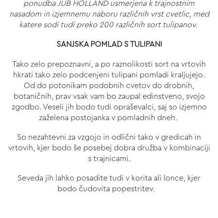
ponudba JUB HOLLAND usmerjena k trajnostnim
nasadom in izjemnemu naboru različnih vrst cvetlic, med
katere sodi tudi preko 200 različnih sort tulipanov.
SANJSKA POMLAD S TULIPANI
Tako zelo prepoznavni, a po raznolikosti sort na vrtovih
hkrati tako zelo podcenjeni tulipani pomladi kraljujejo.
Od do potonikam podobnih cvetov do drobnih,
botaničnih, prav vsak vam bo zaupal edinstveno, svojo
zgodbo. Veseli jih bodo tudi opraševalci, saj so izjemno
zaželena postojanka v pomladnih dneh.
So nezahtevni za vzgojo in odlični tako v gredicah in
vrtovih, kjer bodo še posebej dobra družba v kombinaciji
s trajnicami.
Seveda jih lahko posadite tudi v korita ali lonce, kjer
bodo čudovita popestritev.