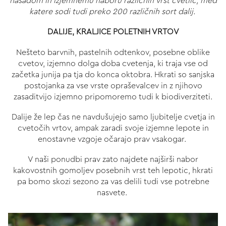
nasadom in izjemnemu naboru različnih vrst cvetlic, med
katere sodi tudi preko 200 različnih sort dalij.
DALIJE, KRALJICE POLETNIH VRTOV
Nešteto barvnih, pastelnih odtenkov, posebne oblike
cvetov, izjemno dolga doba cvetenja, ki traja vse od
začetka junija pa tja do konca oktobra. Hkrati so sanjska
postojanka za vse vrste opraševalcev in z njihovo
zasaditvijo izjemno pripomoremo tudi k biodiverziteti.
Dalije že lep čas ne navdušujejo samo ljubitelje cvetja in
cvetočih vrtov, ampak zaradi svoje izjemne lepote in
enostavne vzgoje očarajo prav vsakogar.
V naši ponudbi prav zato najdete najširši nabor
kakovostnih gomoljev posebnih vrst teh lepotic, hkrati
pa bomo skozi sezono za vas delili tudi vse potrebne
nasvete.