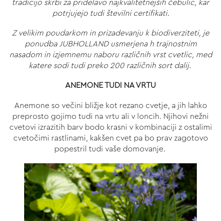
tradicijo skrbi za pridelavo najkvalitetnejših čebulic, kar
potrjujejo tudi številni certifikati.
Z velikim poudarkom in prizadevanju k biodiverziteti, je
ponudba JUBHOLLAND usmerjena h trajnostnim
nasadom in izjemnemu naboru različnih vrst cvetlic, med
katere sodi tudi preko 200 različnih sort dalij.
ANEMONE TUDI NA VRTU
Anemone so večini bližje kot rezano cvetje, a jih lahko
preprosto gojimo tudi na vrtu ali v loncih. Njihovi nežni
cvetovi izrazitih barv bodo krasni v kombinaciji z ostalimi
cvetočimi rastlinami, kakšen cvet pa bo prav zagotovo
popestril tudi vaše domovanje.