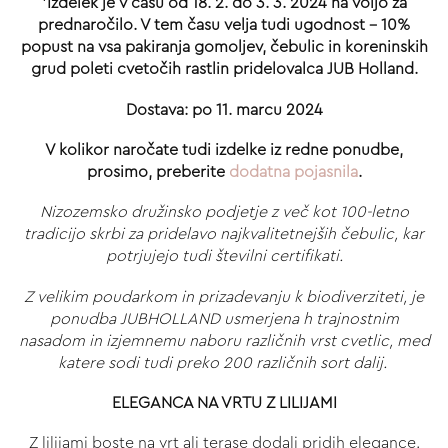
*Izdelek je v času od 18. 2. do 3. 3. 2024 na voljo za
prednaročilo. V tem času velja tudi ugodnost - 10%
popust na vsa pakiranja gomoljev, čebulic in koreninskih
grud poleti cvetočih rastlin pridelovalca JUB Holland.
Dostava: po 11. marcu 2024
V kolikor naročate tudi izdelke iz redne ponudbe,
prosimo, preberite
dodatna pojasnila
.
Nizozemsko družinsko podjetje z več kot 100-letno
tradicijo skrbi za pridelavo najkvalitetnejših čebulic, kar
potrjujejo tudi številni certifikati.
Z velikim poudarkom in prizadevanju k biodiverziteti, je
ponudba JUBHOLLAND usmerjena h trajnostnim
nasadom in izjemnemu naboru različnih vrst cvetlic, med
katere sodi tudi preko 200 različnih sort dalij.
ELEGANCA NA VRTU Z LILIJAMI
Z lilijami boste na vrt ali terase dodali pridih elegance.