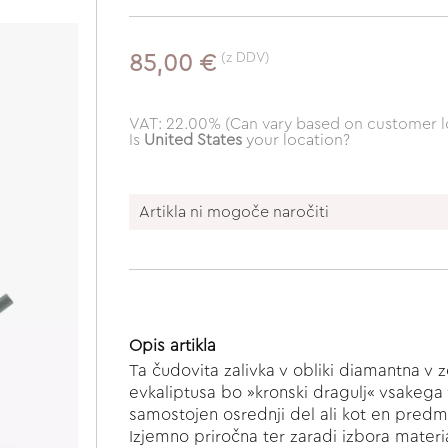
(z DDV)
85,00 €
VAT: 22.00% (Can vary based on customer l
Is
United States
your location?
Artikla ni mogoče naročiti
Opis artikla
Ta čudovita zalivka v obliki diamantna v
evkaliptusa bo »kronski dragulj« vsakega 
samostojen osrednji del ali kot en predme
Izjemno priročna ter zaradi izbora materia