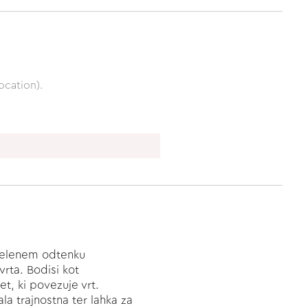
ocation).
 zelenem odtenku
vrta. Bodisi kot
t, ki povezuje vrt.
la trajnostna ter lahka za