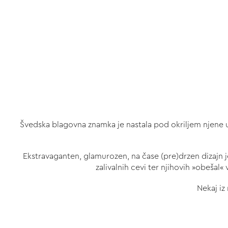
Švedska blagovna znamka je nastala pod okriljem njene usta
Ekstravaganten, glamurozen, na čase (pre)drzen dizajn j
zalivalnih cevi ter njihovih »obešal«
Nekaj iz