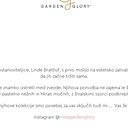
noviteljice, Linde Brattlof, s prvo mislijo na estetsko zalivalno
da jih začne tržiti sama.
e znamko izstrelil med zvezde. Njihova ponudba ne zajema le š
 v pastelno nežnih in hkrati močnih, z živalskimi vzorci podkre
 njihove kolekcije smo posebej za vas vključili tudi mi ... Vas že 
Instagram @
missgardenglory