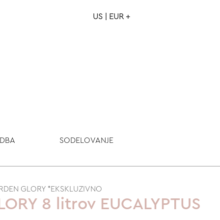
US | EUR +
NAROČILO
VAŠA KOŠARICA JE P
ODBA
SODELOVANJE
ARDEN GLORY *EKSKLUZIVNO
LORY 8 litrov EUCALYPTUS