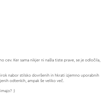
 cev. Ker sama nikjer ni našla tiste prave, se je odločila,
irok nabor stilsko dovršenih in hkrati izjemno uporabnih
pljenih odtenkih, ampak še veliko več.
imajo? :)