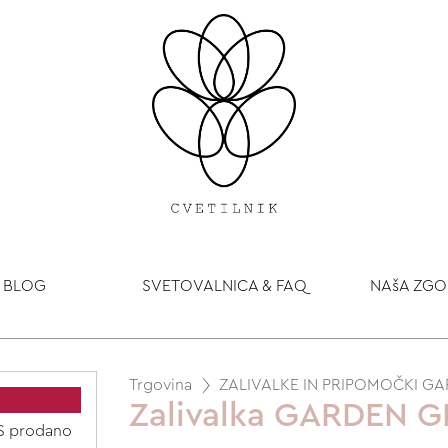
BLOG
SVETOVALNICA & FAQ
NAšA ZG
Trgovina
ZALIVALKE IN PRIPOMOČKI G
Zalivalka GARDEN G
US prodano