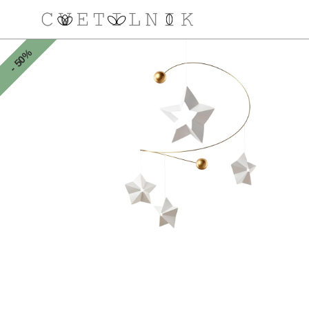
- 50%
NAROČILO
VAŠA KOŠARICA JE 