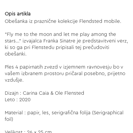
Opis artikla
Obešanka iz praznične kolekcije Flendsted mobile.
"Fly me to the moon and let me play among the
stars…” izvajalca Franka Sinatre je predstavitveni verz,
ki so ga pri Flenstedu pripisali tej prečudoviti
obešanki.
Ples 4 papirnatih zvezd v izjemnem ravnovesju bo v
vašem izbranem prostoru pričaral posebno, prijetno
vzdušje.
Dizajn : Carina Caia & Ole Flensted
Leto : 2020
Material : papir, les, serigrafična folija (Serigraphical
foil)
Velikost : 26 x 25 cm