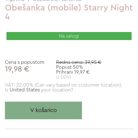
Obešanka (mobile) Starry Night
4
Na zalogi
Cena s popustom
Redna cena: 39,95 €
Popust 50%
19,98 €
Prihrani 19,97 €
(z DDV)
VAT: 22.00% (Can vary based on customer location).
Is
United States
your location?
V košarico