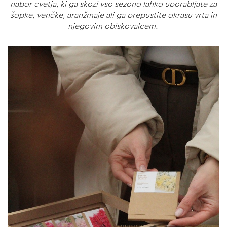
nabor cvetja, ki ga skozi vso sezono lahko uporabljate za
šopke, venčke, aranžmaje ali ga prepustite okrasu vrta in
njegovim obiskovalcem.