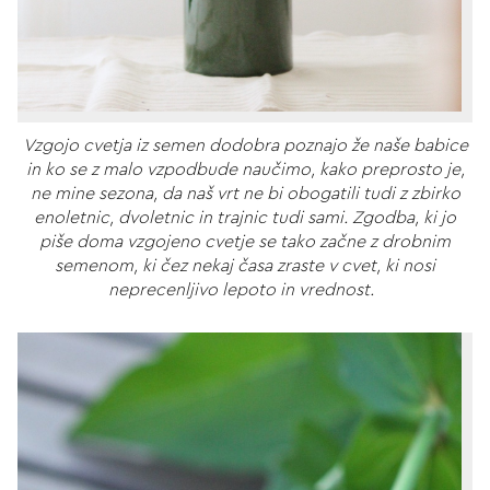
Vzgojo cvetja iz semen dodobra poznajo že naše babice
in ko se z malo vzpodbude naučimo, kako preprosto je,
ne mine sezona, da naš vrt ne bi obogatili tudi z zbirko
enoletnic, dvoletnic in trajnic tudi sami. Zgodba, ki jo
piše doma vzgojeno cvetje se tako začne z drobnim
semenom, ki čez nekaj časa zraste v cvet, ki nosi
neprecenljivo lepoto in vrednost.