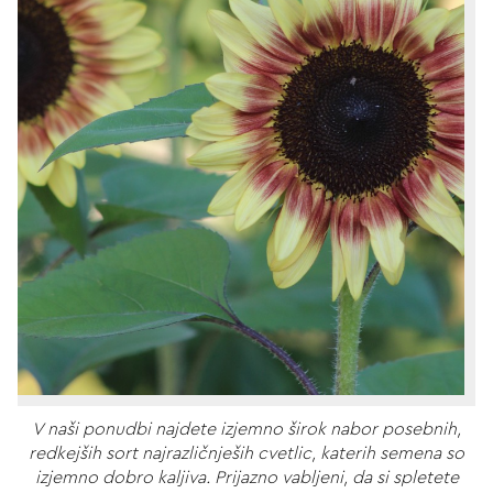
V naši ponudbi najdete izjemno širok nabor posebnih,
redkejših sort najrazličnješih cvetlic, katerih semena so
izjemno dobro kaljiva. Prijazno vabljeni, da si spletete