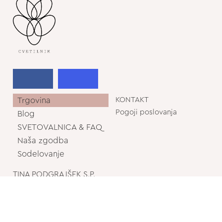
Trgovina
KONTAKT
Pogoji poslovanja
Blog
SVETOVALNICA & FAQ
Naša zgodba
Sodelovanje
TINA PODGRAJŠEK S.P.
APOSTLOVA ULICA 4, 2341 - LIMBUŠ
Slovenia
info@cvetilnik.si
+386 40 161 678
+386 2 620 0392