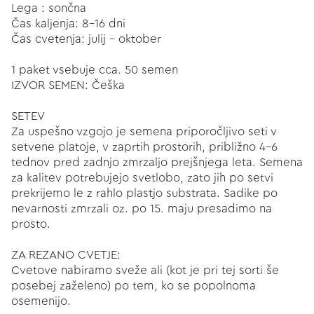
Lega : sončna
Čas kaljenja: 8-16 dni
Čas cvetenja: julij - oktober
1 paket vsebuje cca. 50 semen
IZVOR SEMEN: Češka
SETEV
Za uspešno vzgojo je semena priporočljivo seti v
setvene platoje, v zaprtih prostorih, približno 4-6
tednov pred zadnjo zmrzaljo prejšnjega leta. Semena
za kalitev potrebujejo svetlobo, zato jih po setvi
prekrijemo le z rahlo plastjo substrata. Sadike po
nevarnosti zmrzali oz. po 15. maju presadimo na
prosto.
ZA REZANO CVETJE:
Cvetove nabiramo sveže ali (kot je pri tej sorti še
posebej zaželeno) po tem, ko se popolnoma
osemenijo.