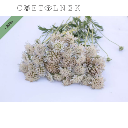
- 20%
NAROČILO
VAŠA KOŠARICA JE 