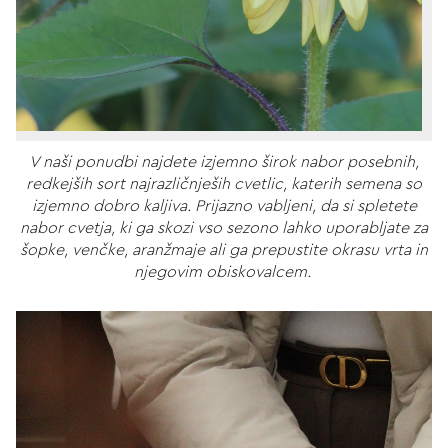
V naši ponudbi najdete izjemno širok nabor posebnih,
redkejših sort najrazličnješih cvetlic, katerih semena so
izjemno dobro kaljiva. Prijazno vabljeni, da si spletete
nabor cvetja, ki ga skozi vso sezono lahko uporabljate za
šopke, venčke, aranžmaje ali ga prepustite okrasu vrta in
njegovim obiskovalcem.