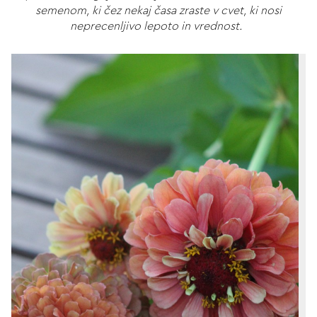
semenom, ki čez nekaj časa zraste v cvet, ki nosi
neprecenljivo lepoto in vrednost.