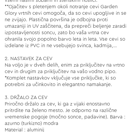
vsemi našimi šobami in stenskimi nosilci.
**Ojačitev s pletenjem okoli notranje cevi Garden
Glory vrtnih cevi omogoča, da so cevi upogljive in se
ne zvijajo. Plastična površina je odbojna proti
umazaniji in UV zaščitena, da prepreči beljenje zaradi
izpostavljenosti soncu, zato bo vaša vrtna cev
ohranila svojo popolno barvo leta in leta. Vse cevi so
izdelane iz PVC in ne vsebujejo svinca, kadmija,…
2. NASTAVEK ZA CEV
Na voljo je v dveh delih, enim za priključitev na vrtno
cev in drugim za priključitev na vašo vodno pipo.
*Komplet nastavkov vključuje vse priključke, ki so
potrebni za učinkovito in elegantno namakanje.
3. DRŽALO ZA CEV
Priročno držalo za cev, ki ga z vijaki enostavno
pritrdite na želeno mesto. Je odporno na različne
vremenske pogoje (močno sonce, padavine). Barva :
azurno (turkizno) modra
Material : aluminij