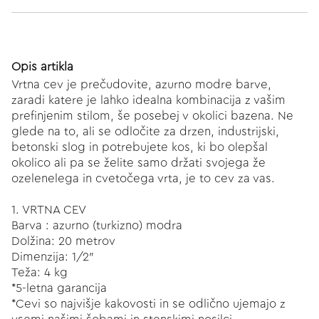
Opis artikla
Vrtna cev je prečudovite, azurno modre barve,
zaradi katere je lahko idealna kombinacija z vašim
prefinjenim stilom, še posebej v okolici bazena. Ne
glede na to, ali se odločite za drzen, industrijski,
betonski slog in potrebujete kos, ki bo olepšal
okolico ali pa se želite samo držati svojega že
ozelenelega in cvetočega vrta, je to cev za vas.
1. VRTNA CEV
Barva : azurno (turkizno) modra
Dolžina: 20 metrov
Dimenzija: 1/2″
Teža: 4 kg
*5-letna garancija
*Cevi so najvišje kakovosti in se odlično ujemajo z