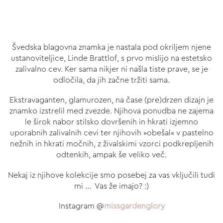
Švedska blagovna znamka je nastala pod okriljem njene
ustanoviteljice, Linde Brattlof, s prvo mislijo na estetsko
zalivalno cev. Ker sama nikjer ni našla tiste prave, se je
odločila, da jih začne tržiti sama.
Ekstravaganten, glamurozen, na čase (pre)drzen dizajn je
znamko izstrelil med zvezde. Njihova ponudba ne zajema
le širok nabor stilsko dovršenih in hkrati izjemno
uporabnih zalivalnih cevi ter njihovih »obešal« v pastelno
nežnih in hkrati močnih, z živalskimi vzorci podkrepljenih
odtenkih, ampak še veliko več.
Nekaj iz njihove kolekcije smo posebej za vas vključili tudi
mi ... Vas že imajo? :)
Instagram @
missgardenglory