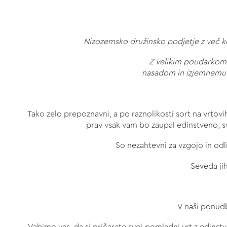
Nizozemsko družinsko podjetje z več kot 1
Z velikim poudarkom 
nasadom in izjemnemu na
Tako zelo prepoznavni, a po raznolikosti sort na vrto
prav vsak vam bo zaupal edinstveno, s
So nezahtevni za vzgojo in odl
Seveda ji
V naši ponudb