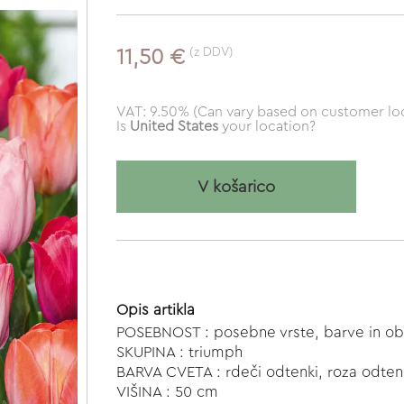
(z DDV)
11,50 €
VAT: 9.50% (Can vary based on customer loc
Is
United States
your location?
V košarico
Opis artikla
POSEBNOST : posebne vrste, barve in ob
SKUPINA : triumph
BARVA CVETA : rdeči odtenki, roza odten
VIŠINA : 50 cm