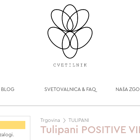
BLOG
SVETOVALNICA & FAQ
NAšA ZG
Trgovina
TULIPANI
Tulipani POSITIVE V
zalogi.