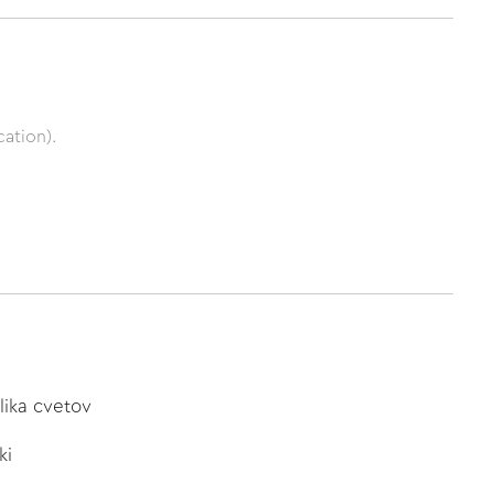
ation).
lika cvetov
ki