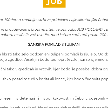
00-letno tradicijo skrbi za pridelavo najkvalitetnejših čebulic,
in prizadevanju k biodiverziteti, je ponudba JUB HOLLAND us
boru različnih vrst cvetlic, med katere sodi tudi preko 200 r
SANJSKA POMLAD S TULIPANI
vih hkrati tako zelo podcenjeni tulipani pomladi kraljujejo. O
vojo zgodbo. Veseli jih bodo tudi opraševalci, saj so izjemno
ični tako v gredicah in vrtovih, kjer bodo še posebej dobra dru
h lahko posadite tudi v korita ali lonce, kjer bodo čudovita po
i jeseni najdete najširši nabor kakovostnih čebulic posebnih v