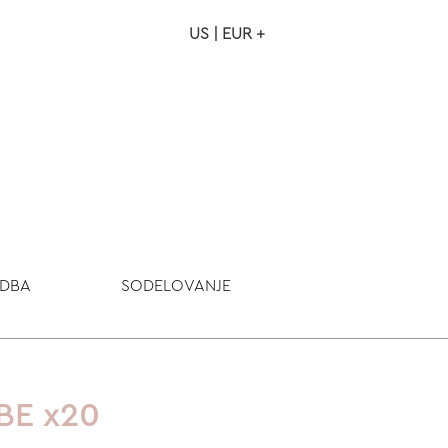
US | EUR +
NAROČILO
VAŠA KOŠARICA JE P
ODBA
SODELOVANJE
IBE x20