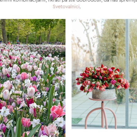
enimi kombinacijami, hkrati pa ste dobrodošli, da nas spremljate
Svetovalnici
.