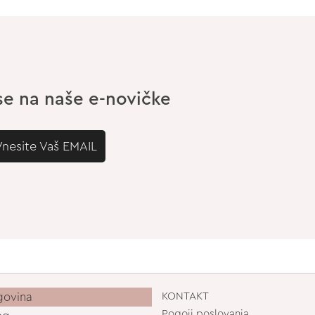
 se na naše e-novičke
Vnesite Vaš EMAIL
govina
KONTAKT
Pogoji poslovanja