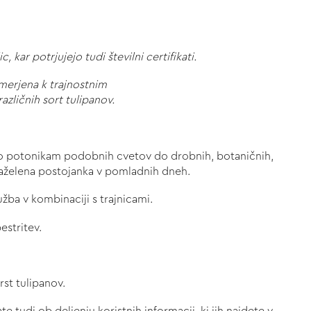
 kar potrjujejo tudi številni certifikati.
merjena k trajnostnim
azličnih sort tulipanov.
d do potonikam podobnih cvetov do drobnih, botaničnih,
 zaželena postojanka v pomladnih dneh.
žba v kombinaciji s trajnicami.
pestritev.
rst tulipanov.