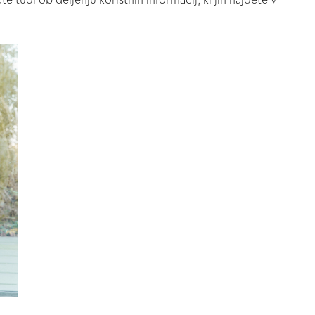
 tudi ob deljenju koristnih informacij, ki jih najdete v