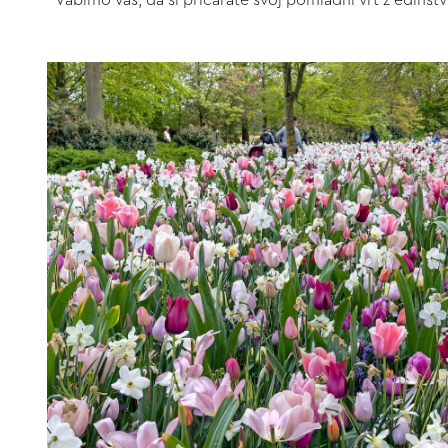
Vabimo vas, da si pričarate svoj pomladni vrt z edinstv