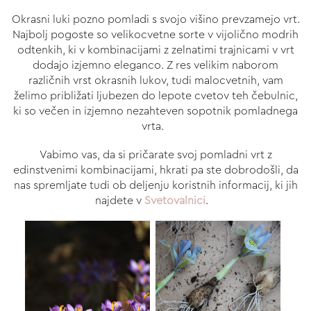
Okrasni luki pozno pomladi s svojo višino prevzamejo vrt.
Najbolj pogoste so velikocvetne sorte v vijolično modrih
odtenkih, ki v kombinacijami z zelnatimi trajnicami v vrt
dodajo izjemno eleganco. Z res velikim naborom
različnih vrst okrasnih lukov, tudi malocvetnih, vam
želimo približati ljubezen do lepote cvetov teh čebulnic,
ki so večen in izjemno nezahteven sopotnik pomladnega
vrta.
Vabimo vas, da si pričarate svoj pomladni vrt z
edinstvenimi kombinacijami, hkrati pa ste dobrodošli, da
nas spremljate tudi ob deljenju koristnih informacij, ki jih
najdete v
Svetovalnici
.