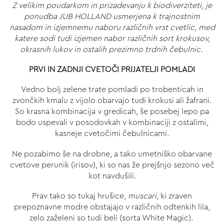
Z velikim poudarkom in prizadevanju k biodiverziteti, je
ponudba JUB HOLLAND usmerjena k trajnostnim
nasadom in izjemnemu naboru različnih vrst cvetlic, med
katere sodi tudi izjemen nabor različnih sort krokusov,
okrasnih lukov in ostalih prezimno trdnih čebulnic.
PRVI IN ZADNJI CVETOČI PRIJATELJI POMLADI
Vedno bolj zelene trate pomladi po trobenticah in
zvončkih kmalu z vijolo obarvajo tudi krokusi ali žafrani
.
So krasna kombinacija v gredicah, še posebej lepo pa
bodo uspevali v posodovkah v kombinaciji z ostalimi,
kasneje cvetočimi čebulnicami.
Ne pozabimo še na drobne, a tako umetniško obarvane
cvetove perunik (irisov), ki so nas že prejšnjo sezono več
kot navdušili.
Prav tako so tukaj hrušice,
muscari
, ki zraven
prepoznavne modre obstajajo v različnih odtenkih lila,
zelo zaželeni so tudi beli (sorta White Magic).