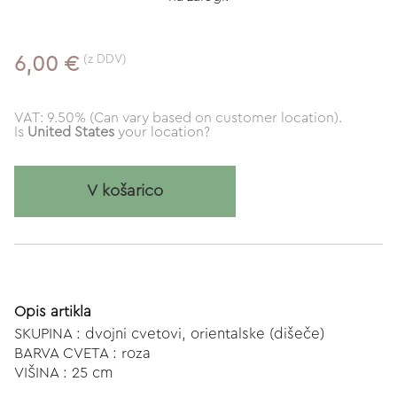
(z DDV)
6,00 €
VAT: 9.50% (Can vary based on customer location).
Is
United States
your location?
V košarico
Opis artikla
SKUPINA : dvojni cvetovi, orientalske (dišeče)
BARVA CVETA : roza
VIŠINA : 25 cm