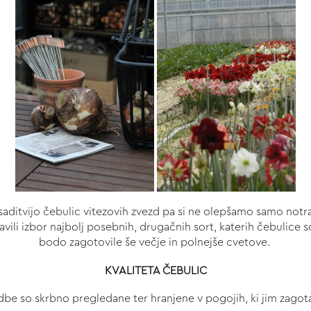
 zasaditvijo čebulic vitezovih zvezd pa si ne olepšamo samo not
vili izbor najbolj posebnih, drugačnih sort, katerih čebulice s
bodo zagotovile še večje in polnejše cvetove.
KVALITETA ČEBULIC
dbe so skrbno pregledane ter hranjene v pogojih, ki jim zagotav