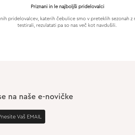
Priznani in le najboljši pridelovalci
ušenih pridelovalcev, katerih čebulice smo v preteklih sezonah
testirali, rezulatati pa so nas več kot navdušili.
 se na naše e-novičke
Vnesite Vaš EMAIL