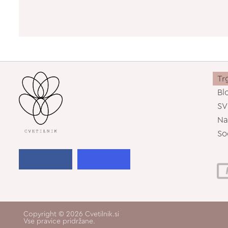
Tr
Bl
SV
Na
So
Copyright © 2026 Cvetilnik.si
Vse pravice pridržane.