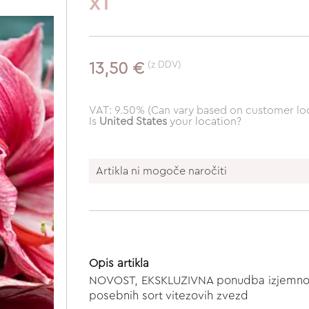
x1
(z DDV)
13,50 €
VAT: 9.50% (Can vary based on customer loc
Is
United States
your location?
Artikla ni mogoče naročiti
Opis artikla
NOVOST, EKSKLUZIVNA ponudba izjemno k
posebnih sort vitezovih zvezd