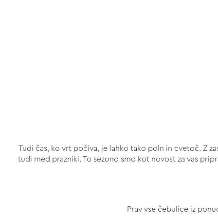
Tudi čas, ko vrt počiva, je lahko tako poln in cvetoč. Z
tudi med prazniki. To sezono smo kot novost za vas pripra
Prav vse čebulice iz ponu