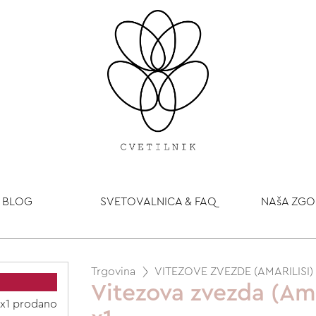
BLOG
SVETOVALNICA & FAQ
NAšA ZG
Trgovina
VITEZOVE ZVEZDE (AMARILISI)
Vitezova zvezda (Am
 x1 prodano