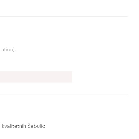
ation).
valitetnih čebulic