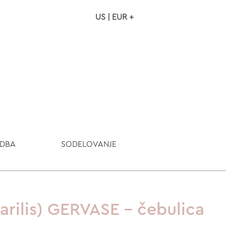
US | EUR +
NAROČILO
VAŠA KOŠARICA JE P
ODBA
SODELOVANJE
arilis) GERVASE - čebulica