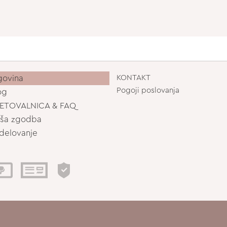
govina
KONTAKT
Pogoji poslovanja
og
ETOVALNICA & FAQ
ša zgodba
delovanje