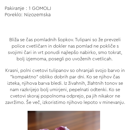
Pakiranje : 1 GOMOLJ
Poreklo: Nizozemska
Bliža se čas pomladnih šopkov. Tulipani so že prevzeli
police cvetličarn in dokler nas pomlad ne pokliče s
svojimi čari in vrt ponudi najlepšo nabirko, smo tokrat,
bolj izjemoma, posegli po uvoženih cvetlicah.
Krasni, polni cvetovi tulipanov so ohranjali svojo barvo in
"kompaktno" obliko dobrih par dni. Ko se njihov čas
izteka, njihova barva bledi. Iz živahnih, žlahtnih tonov se
nam razkrijejo bolj umirjeni, pepelnati odtenki. Ko se
cvetovi skoraj popolnoma odprejo, pa jih nikakor ne
zavržimo. Še več, izkoristimo njihovo lepoto v minevanju.