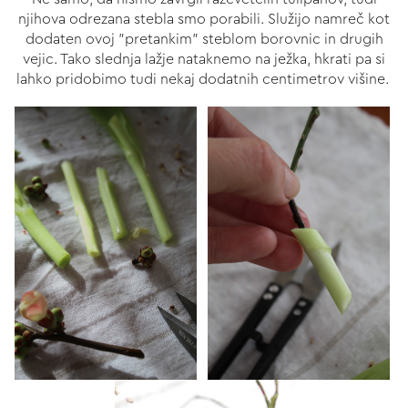
njihova odrezana stebla smo porabili. Služijo namreč kot
dodaten ovoj "pretankim" steblom borovnic in drugih
vejic. Tako slednja lažje nataknemo na ježka, hkrati pa si
lahko pridobimo tudi nekaj dodatnih centimetrov višine.