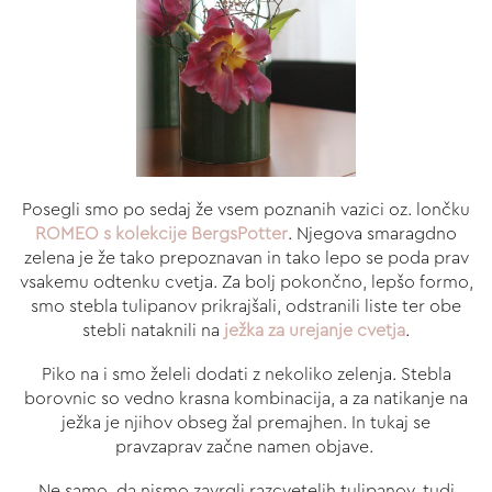
Posegli smo po sedaj že vsem poznanih vazici oz. lončku
ROMEO s kolekcije BergsPotter
. Njegova smaragdno
zelena je že tako prepoznavan in tako lepo se poda prav
vsakemu odtenku cvetja. Za bolj pokončno, lepšo formo,
smo stebla tulipanov prikrajšali, odstranili liste ter obe
stebli nataknili na
ježka za urejanje cvetja
.
Piko na i smo želeli dodati z nekoliko zelenja. Stebla
borovnic so vedno krasna kombinacija, a za natikanje na
ježka je njihov obseg žal premajhen. In tukaj se
pravzaprav začne namen objave.
Ne samo, da nismo zavrgli razcvetelih tulipanov, tudi