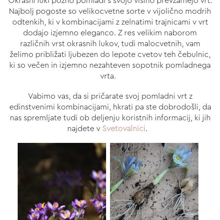
Okrasni luki pozno pomladi s svojo višino prevzamejo vrt.
Najbolj pogoste so velikocvetne sorte v vijolično modrih
odtenkih, ki v kombinacijami z zelnatimi trajnicami v vrt
dodajo izjemno eleganco. Z res velikim naborom
različnih vrst okrasnih lukov, tudi malocvetnih, vam
želimo približati ljubezen do lepote cvetov teh čebulnic,
ki so večen in izjemno nezahteven sopotnik pomladnega
vrta.
Vabimo vas, da si pričarate svoj pomladni vrt z
edinstvenimi kombinacijami, hkrati pa ste dobrodošli, da
nas spremljate tudi ob deljenju koristnih informacij, ki jih
najdete v
Svetovalnici
.