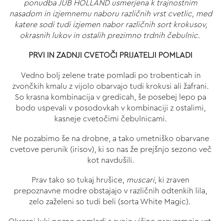
ponudba JUB HOLLAND usmerjena k trajnostnim
nasadom in izjemnemu naboru različnih vrst cvetlic, med
katere sodi tudi izjemen nabor različnih sort krokusov,
okrasnih lukov in ostalih prezimno trdnih čebulnic.
PRVI IN ZADNJI CVETOČI PRIJATELJI POMLADI
Vedno bolj zelene trate pomladi po trobenticah in
zvončkih kmalu z vijolo obarvajo tudi krokusi ali žafrani
.
So krasna kombinacija v gredicah, še posebej lepo pa
bodo uspevali v posodovkah v kombinaciji z ostalimi,
kasneje cvetočimi čebulnicami.
Ne pozabimo še na drobne, a tako umetniško obarvane
cvetove perunik (irisov), ki so nas že prejšnjo sezono več
kot navdušili.
Prav tako so tukaj hrušice,
muscari
, ki zraven
prepoznavne modre obstajajo v različnih odtenkih lila,
zelo zaželeni so tudi beli (sorta White Magic).