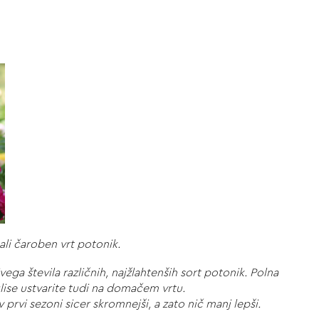
li čaroben vrt potonik.
ga števila različnih, najžlahtenših sort potonik. Polna
ulise ustvarite tudi na domačem vrtu.
prvi sezoni sicer skromnejši, a zato nič manj lepši.