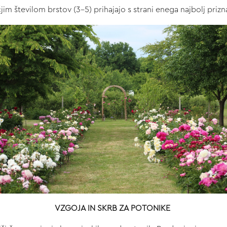
čjim številom brstov (3-5) prihajajo s strani enega najbolj priz
VZGOJA IN SKRB ZA POTONIKE