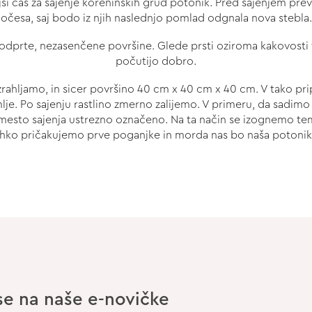
ši čas za sajenje koreninskih grud potonik. Pred sajenjem prev
očesa, saj bodo iz njih naslednjo pomlad odgnala nova stebla.
 odprte, nezasenčene površine. Glede prsti oziroma kakovosti tal
počutijo dobro.
ahljamo, in sicer površino 40 cm x 40 cm x 40 cm. V tako pri
e. Po sajenju rastlino zmerno zalijemo. V primeru, da sadimo
mesto sajenja ustrezno označeno. Na ta način se izognemo temu
 lahko pričakujemo prve poganjke in morda nas bo naša potoni
 se na naše e-novičke