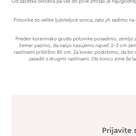
Od začetka oktobra pa vse do prve zmrzali je najugodnej
Potonike so velike ljubiteljice sonca, zato jih sadimo na
Preden koreninsko grudo potonike posadimo, zemljo zr
čemer pazimo, da nanjo nasujemo največ 2-3 cm zemlj
rastlinami približno 80 cm. Za konec poskrbimo, da bo 
zasadili z drugimi rastlinami. Ob koncu zime že
Prijavite