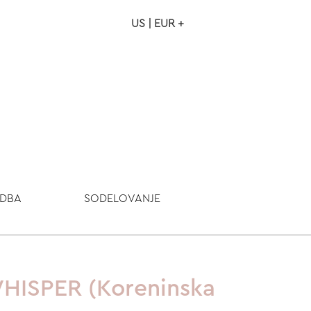
US | EUR +
NAROČILO
VAŠA KOŠARICA JE P
ODBA
SODELOVANJE
HISPER (Koreninska