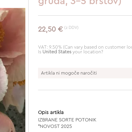
gruda, 3-5 brstov)
(z DDV)
22,50 €
VAT: 9.50% (Can vary based on customer loc
Is
United States
your location?
Artikla ni mogoče naročiti
Opis artikla
IZBRANE SORTE POTONIK
*NOVOST 2025