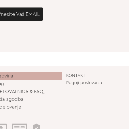
Vnesite Vaš EMAIL
govina
KONTAKT
Pogoji poslovanja
og
ETOVALNICA & FAQ
ša zgodba
delovanje