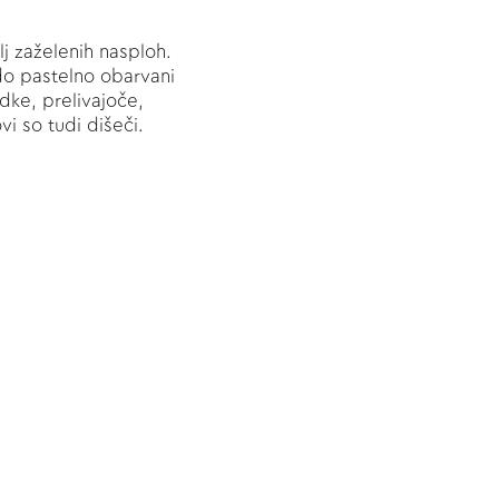
j zaželenih nasploh.
do pastelno obarvani
edke, prelivajoče,
i so tudi dišeči.