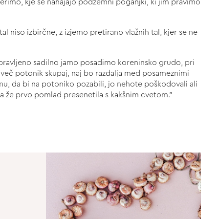
erimo, kje se nahajajo podzemni poganjki, ki jim pravimo
 niso izbirčne, z izjemo pretirano vlažnih tal, kjer se ne
pravljeno sadilno jamo posadimo koreninsko grudo, pri
 več potonik skupaj, naj bo razdalja med posameznimi
, da bi na potoniko pozabili, jo nehote poškodovali ali
ka že prvo pomlad presenetila s kakšnim cvetom.”