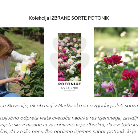
Kolekcija IZBRANE SORTE POTONIK
cu Slovenije, tik ob meji z Madžarsko smo zgodaj poleti spozna
oljubno odpreta vrata cvetoče nabirke res izjemnega, zavidljive
peljeta skozi nasade in vas prijazno vzpodbudita, da cvetoče k
i čas, da v našo ponudbo dodamo izjemen nabor potonik, ki je v 