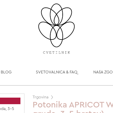
BLOG
SVETOVALNICA & FAQ
NAšA ZG
Trgovina
Potonika APRICOT W
uda, 3-5