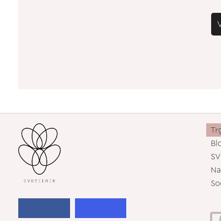
Tr
Bl
SV
Na
So