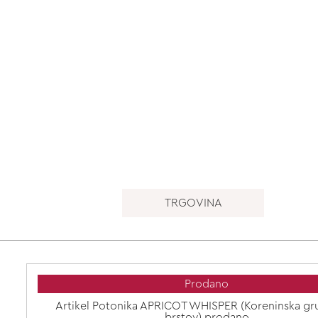
TRGOVINA
Prodano
Artikel Potonika APRICOT WHISPER (Koreninska gr
brstov) prodano