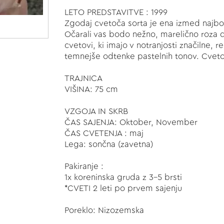
LETO PREDSTAVITVE : 1999
Zgodaj cvetoča sorta je ena izmed najbol
Očarali vas bodo nežno, marelično roza 
cvetovi, ki imajo v notranjosti značilne, r
temnejše odtenke pastelnih tonov. Cvetov
TRAJNICA
VIŠINA: 75 cm
VZGOJA IN SKRB
ČAS SAJENJA: Oktober, November
ČAS CVETENJA : maj
Lega: sončna (zavetna)
Pakiranje :
1x koreninska gruda z 3-5 brsti
*CVETI 2 leti po prvem sajenju
Poreklo: Nizozemska