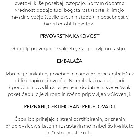
cvetovi, ki še posebej izstopajo. Sortam dodatno
vrednost podajo tudi bogata rast (sorte, ki imajo
navadno večje število cvetnih stebel) in posebnost v
barvi ter obliki cvetov.
PRVOVRSTNA KAKOVOST
Gomolji preverjene kvalitete, z zagotovljeno rastjo.
EMBALAŽA
Izbrana je unikatna, posebna in naravi prijazna embalaža v
obliki papirnatih vrečic. Na embalaži najdete tudi
uporabna navodila za sajenje in dodatne nasvete. Vsak
paket čebulic je skrbno in ročno pripravljen v Sloveniji.
PRIZNANI, CERTIFICIRANI PRIDELOVALCI
Čebulice prihajajo s strani certificiranih, priznanih
pridelovalcev, s katerimi zagotavljamo najboljšo kvaliteto
in "ustreznost" sort.