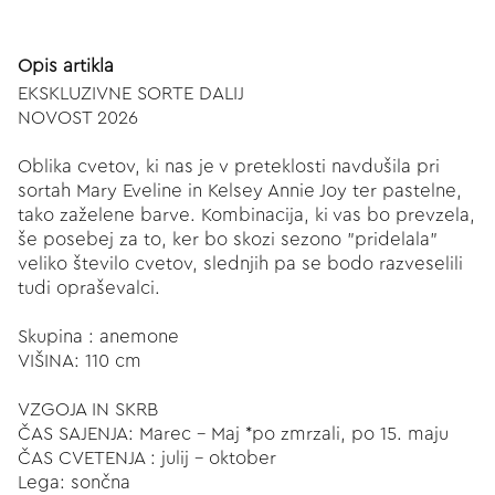
Opis artikla
EKSKLUZIVNE SORTE DALIJ
NOVOST 2026
Oblika cvetov, ki nas je v preteklosti navdušila pri
sortah Mary Eveline in Kelsey Annie Joy ter pastelne,
tako zaželene barve. Kombinacija, ki vas bo prevzela,
še posebej za to, ker bo skozi sezono "pridelala"
veliko število cvetov, slednjih pa se bodo razveselili
tudi opraševalci.
Skupina : anemone
VIŠINA: 110 cm
VZGOJA IN SKRB
ČAS SAJENJA: Marec - Maj *po zmrzali, po 15. maju
ČAS CVETENJA : julij - oktober
Lega: sončna