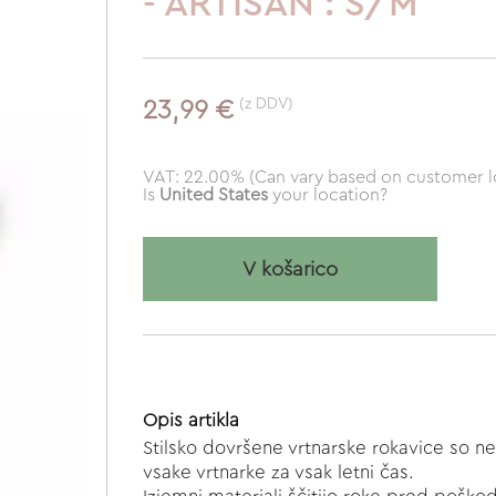
- ARTISAN : S/M
(z DDV)
23,99 €
VAT: 22.00% (Can vary based on customer l
Is
United States
your location?
V košarico
Opis artikla
Stilsko dovršene vrtnarske rokavice so n
vsake vrtnarke za vsak letni čas.