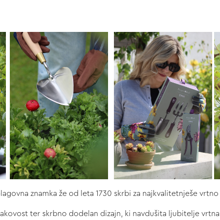
lagovna znamka že od leta 1730 skrbi za najkvalitetnješe vrtn
kovost ter skrbno dodelan dizajn, ki navdušita ljubitelje vrtnar