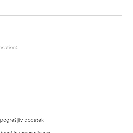
ocation).
epogrešljiv dodatek