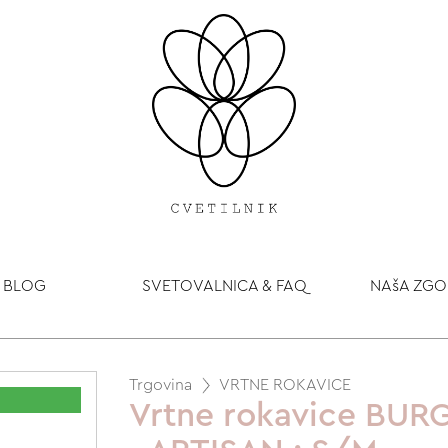
BLOG
SVETOVALNICA & FAQ
NAšA ZG
Trgovina
VRTNE ROKAVICE
Vrtne rokavice BUR