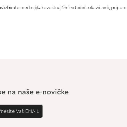
 nas izbirate med najkakovostnejšimi vrtnimi rokavicami, pripomo
 se na naše e-novičke
Vnesite Vaš EMAIL