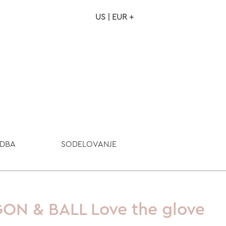
US | EUR +
NAROČILO
VAŠA KOŠARICA JE P
ODBA
SODELOVANJE
GON & BALL Love the glove