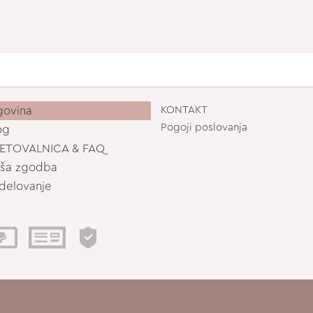
govina
KONTAKT
Pogoji poslovanja
og
ETOVALNICA & FAQ
ša zgodba
delovanje