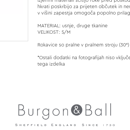
Izjemni materiali ščitijo roke pred poško
hkrati poskrbijo za prijeten občutek in 
v višini zapestja omogoča popolno prilag
MATERIAL: usnje, druge tkanine
VELIKOST: S/M
Rokavice so pralne v pralnem stroju (30°)
*Ostali dodatki na fotografijah niso vklj
tega izdelka