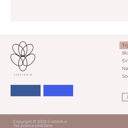
Tr
Bl
SV
Na
So
Copyright © 2026 Cvetilnik.si
Vse pravice pridržane.