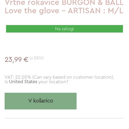
Vrtne rokavice BURGON & BALL
Love the glove - ARTISAN : M/L
Na zalogi
(z DDV)
23,99 €
VAT: 22.00% (Can vary based on customer location).
Is
United States
your location?
V košarico