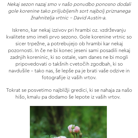
Nekaj sezon nazaj smo v našo ponudbo ponosno dodali
gole korenine tako priljubljenih sort najbolj priznanega
žnahnitelja vrtnic - David Austin-a.
Iskreno, kar nekaj izzivov pri hrambi oz. vzdrževanju
kvalitete smo imeli prvo sezono. Gole korenine vrtnic so
sicer trpežne, a potrebujejo ob hrambi kar nekaj
pozornosti. In če ne bi konec jeseni sami posadili nekaj
zadnjih koreninic, ki so ostale, vam danes ne bi mogli
pripovedovati o takšnih cvetočih zgodbah, ki so
navdušile - tako nas, še lepše pa je brati vaše odzive in
fotografije iz vaših vrtov.
Tokrat se posvetimo najbližji gredici, ki se nahaja za našo
hišo, kmalu pa dodamo še lepote iz vaših vrtov.