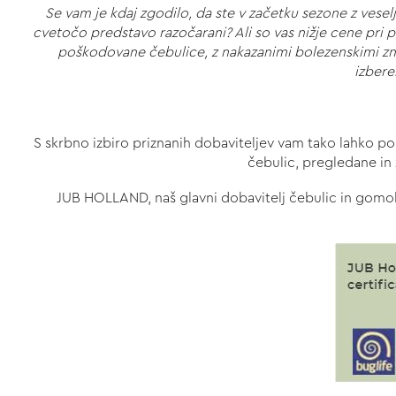
Se vam je kdaj zgodilo, da ste v začetku sezone z vesel
cvetočo predstavo razočarani? Ali so vas nižje cene pri p
poškodovane čebulice, z nakazanimi bolezenskimi znaki
izbere
S skrbno izbiro priznanih dobaviteljev vam tako lahko pon
čebulic, pregledane in 
JUB HOLLAND, naš glavni dobavitelj čebulic in gomolje