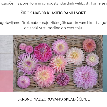
o označeni s poreklom in so nadstandardnih velikosti, kar je š
ŠIROK NABOR KLASIFICIRANIH SORT
gotavljamo širok nabor najrazličnejših sort in vam hkrati zago
dejanski vrsti rastline ob cvetenju.
SKRBNO NADZOROVANO SKLADIŠČENJE