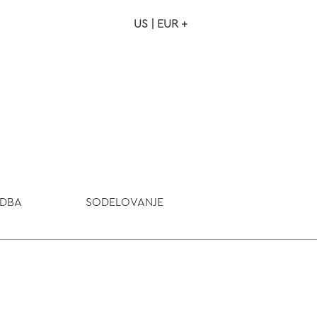
US | EUR +
NAROČILO
VAŠA KOŠARICA JE P
ODBA
SODELOVANJE