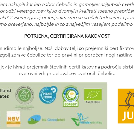
jem nakupili kar lep nabor čebulic in gomoljev najljubših cvetl
onudbi veletrgovcev kljub dvomljivi kvaliteti vseeno prepričale 
? Z vsemi zgoraj omenjenim smo se srečali tudi sami in prav t
mo preverjeno, najboljše in to z največjim veseljem podelimo 
POTRJENA, CERTIFICIRANA KAKOVOST
udimo le najboljše. Naši dobavitelji so prejemniki certifikato
zgolj zdrave čebulice ter ob pravilni priporočeni negi rastlin
v je hkrati prejemnik številnih certifikatov na področju skrbi 
svetovni vrh pridelovalcev cvetočih čebulic.