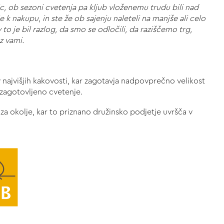
ic, ob sezoni cvetenja pa kljub vloženemu trudu bili nad
k nakupu, in ste že ob sajenju naleteli na manjše ali celo
o je bil razlog, da smo se odločili, da raziščemo trg,
z vami.
v najvišjih kakovosti, kar zagotavja nadpovprečno velikost
e zagotovljeno cvetenje.
za okolje, kar to priznano družinsko podjetje uvršča v