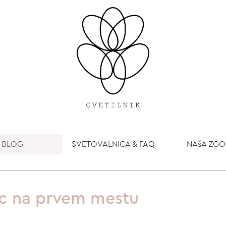
BLOG
SVETOVALNICA & FAQ
NAšA ZG
lic na prvem mestu