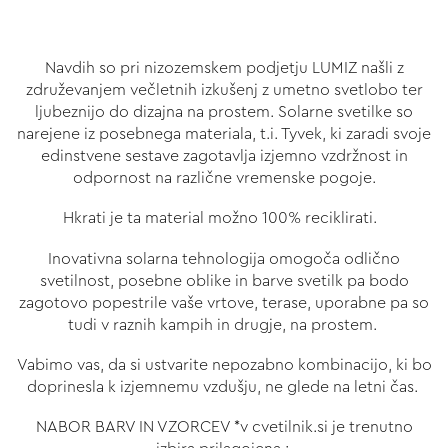
Navdih so pri nizozemskem podjetju LUMIZ našli z
združevanjem večletnih izkušenj z umetno svetlobo ter
ljubeznijo do dizajna na prostem. Solarne svetilke so
narejene iz posebnega materiala, t.i. Tyvek, ki zaradi svoje
edinstvene sestave zagotavlja izjemno vzdržnost in
odpornost na različne vremenske pogoje.
Hkrati je ta material možno 100% reciklirati.
Inovativna solarna tehnologija omogoča odlično
svetilnost, posebne oblike in barve svetilk pa bodo
zagotovo popestrile vaše vrtove, terase, uporabne pa so
tudi v raznih kampih in drugje, na prostem.
Vabimo vas, da si ustvarite nepozabno kombinacijo, ki bo
doprinesla k izjemnemu vzdušju, ne glede na letni čas.
NABOR BARV IN VZORCEV *v cvetilnik.si je trenutno