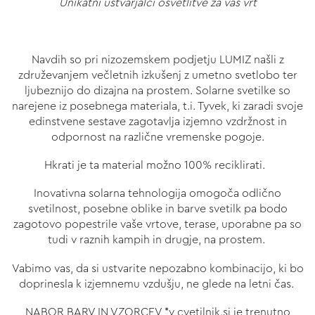
Unikatni ustvarjalci osvetlitve
za vaš vrt
Navdih so pri nizozemskem podjetju LUMIZ našli z
združevanjem večletnih izkušenj z umetno svetlobo ter
ljubeznijo do dizajna na prostem. Solarne svetilke so
narejene iz posebnega materiala, t.i. Tyvek, ki zaradi svoje
edinstvene sestave zagotavlja izjemno vzdržnost in
odpornost na različne vremenske pogoje.
Hkrati je ta material možno 100% reciklirati.
Inovativna solarna tehnologija omogoča odlično
svetilnost, posebne oblike in barve svetilk pa bodo
zagotovo popestrile vaše vrtove, terase, uporabne pa so
tudi v raznih kampih in drugje, na prostem.
Vabimo vas, da si ustvarite nepozabno kombinacijo, ki bo
doprinesla k izjemnemu vzdušju, ne glede na letni čas.
NABOR BARV IN VZORCEV *v cvetilnik.si je trenutno