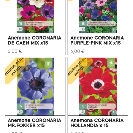
Anemone CORONARIA
Anemone CORONARIA
DE CAEN MIX x15
PURPLE-PINK MIX x15
6,00 €
6,00 €
T
r
e
n
u
t
o
n
i
n
a
z
a
l
o
g
T
r
e
n
u
t
o
n
i
n
a
z
a
l
o
g
n
i
n
i
Anemone CORONARIA
Anemona CORONARIA
MR.FOKKER x15
HOLLANDIA x 15