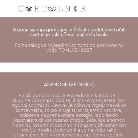
NAROČILO
Sezona sajenja gomoljev in čebulic poleti cvetočih
cvetlic je zaključena, najlepša hvala.
VAŠA KOŠARICA JE 
Polna zaloga z najlepšimi sortami bo ponovno na
voljo POMLADI 2027
ANEMONE (VETRNICE)
V naši ponudbi najdete predvsem kultivarje iz
skupine Coronaria. Sadite jih lahko tako jeseni, kot
zgodaj spomladi. Čeprav je njihova vzgoja nekoliko
zahtevnejša, so po drugi strani izjemno vzdržne,
odporne na prenekatere bolezni, lepo bodo
uspevale tudi kot rezano cvetje. Čebulice anemon
(vetrnic), katerih cvetovi so intenzivnejših odtenkov
rdeče, modre, bele ter lila so na voljo tako
posamično, kot v kombinaciji z različnimi odtenki.