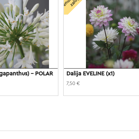
n
i
 (Agapanthus) - POLAR
Dalija EVELINE (x1)
7,50 €