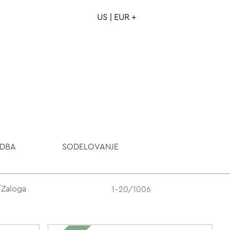
US | EUR +
NAROČILO
VAŠA KOŠARICA JE P
ODBA
SODELOVANJE
/Zaloga
1-20/1006