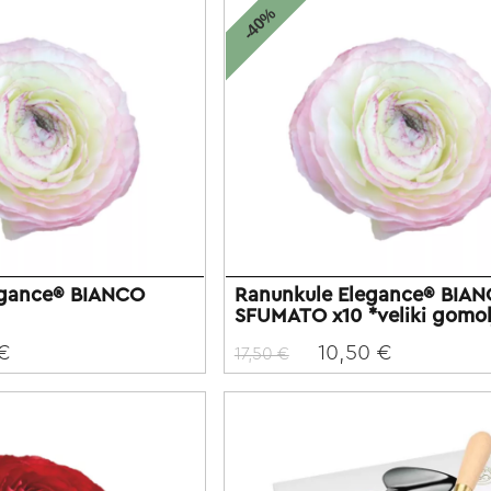
-40%
egance® BIANCO
Ranunkule Elegance® BIA
SFUMATO x10 *veliki gomol
 €
10,50 €
17,50 €