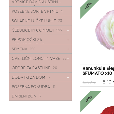
VRTNICE DAVID AUSTIN® -
-40%
PREDNAROČILA
30
POSEBNE SORTE VRTNIC
4
SOLARNE LUČKE LUMIZ
73
ČEBULICE IN GOMOLJI
529
PRIPOMOČKI ZA
VRTNARJENJE
43
SEMENA
150
CVETLIČNI LONCI IN VAZE
82
OPORE ZA RASTLINE
Ranunkule El
20
SFUMATO x10
DODATKI ZA DOM
3
8,10
13,50 €
POSEBNA PONUDBA
11
DARILNI BON
3
-40%