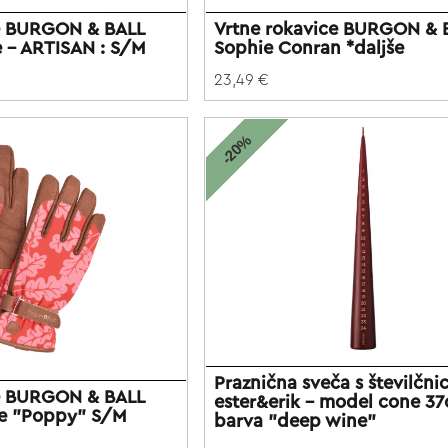
ce BURGON & BALL
Vrtne rokavice BURGON & 
e - ARTISAN : S/M
Sophie Conran *daljše
23,49 €
-20%
Praznična sveča s številčni
ce BURGON & BALL
ester&erik - model cone 37
ve "Poppy" S/M
barva "deep wine"