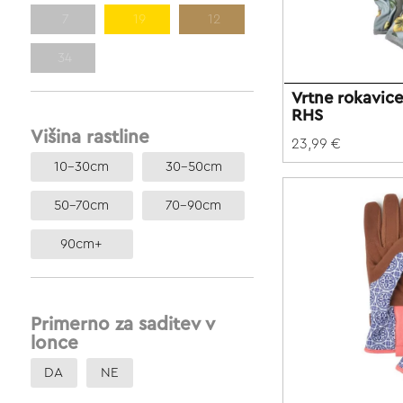
7
19
12
34
Vrtne rokavi
RHS
Višina rastline
23,99 €
10-30cm
30-50cm
50-70cm
70-90cm
90cm+
Primerno za saditev v
lonce
DA
NE