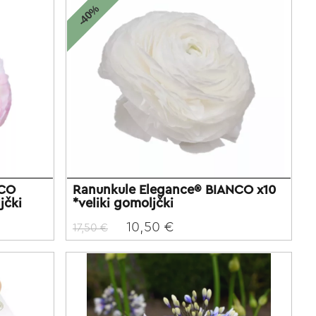
-40%
NCO
Ranunkule Elegance® BIANCO x10
jčki
*veliki gomoljčki
10,50 €
17,50 €