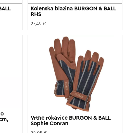
BALL
Kolenska blazina BURGON & BALL
RHS
27,49 €
co
Vrtne rokavice BURGON & BALL
cm,
Sophie Conran
22,95 €