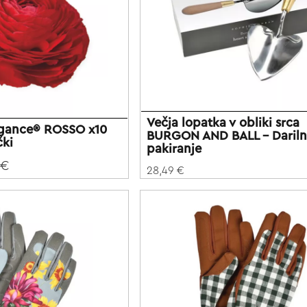
Večja lopatka v obliki srca
egance® ROSSO x10
BURGON AND BALL - Daril
čki
pakiranje
 €
28,49 €