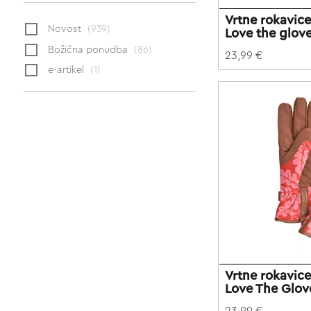
Vrtne rokavi
Novost
(939)
Love the glov
Božična ponudba
(86)
23,99 €
e-artikel
(1)
Vrtne rokavi
Love The Glo
23,99 €