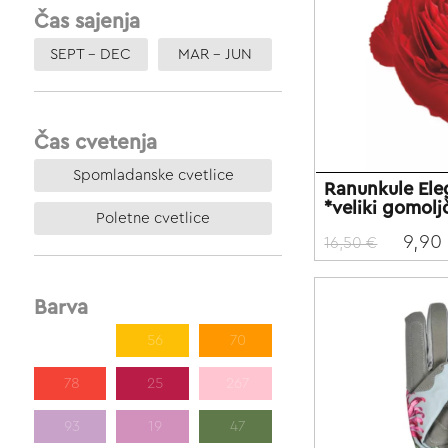
Čas sajenja
SEPT – DEC
MAR – JUN
Čas cvetenja
Spomladanske cvetlice
Ranunkule El
*veliki gomolj
Poletne cvetlice
9,90
16,50 €
Barva
185
56
70
78
25
267
93
19
47