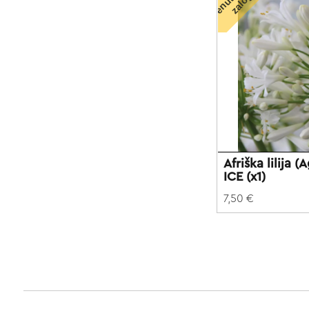
n
i
Afriška lilija
ICE (x1)
7,50 €