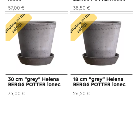
57,00 €
38,50 €
T
r
e
n
u
t
o
n
i
n
a
z
a
l
o
g
T
r
e
n
u
t
o
n
i
n
a
z
a
l
o
g
n
i
n
i
30 cm "grey" Helena
18 cm "grey" Helena
BERGS POTTER lonec
BERGS POTTER lonec
75,00 €
26,50 €