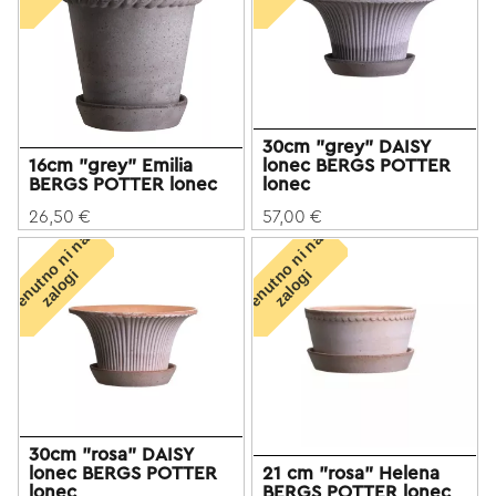
30cm "grey" DAISY
16cm "grey" Emilia
lonec BERGS POTTER
BERGS POTTER lonec
lonec
26,50 €
57,00 €
T
r
e
n
u
t
o
n
i
n
a
z
a
l
o
g
T
r
e
n
u
t
o
n
i
n
a
z
a
l
o
g
n
i
n
i
30cm "rosa" DAISY
lonec BERGS POTTER
21 cm "rosa" Helena
lonec
BERGS POTTER lonec