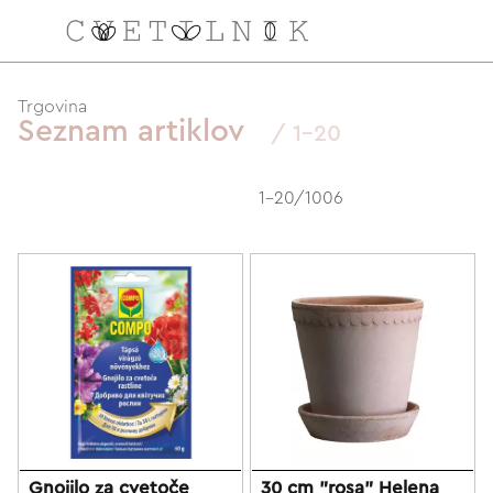
NAROČILO
Trgovina
Seznam artiklov
/ 1-20
VAŠA KOŠARICA JE 
1-20/1006
Gnojilo za cvetoče
30 cm "rosa" Helena