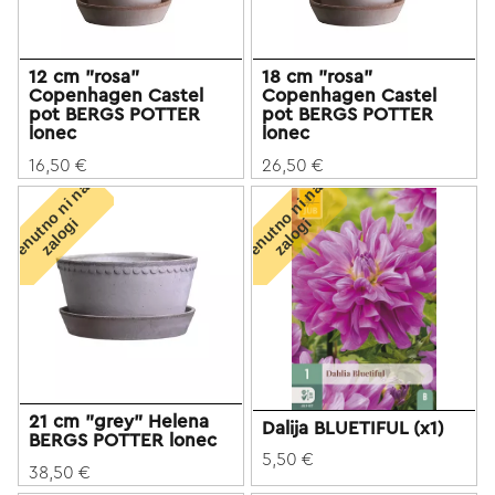
12 cm "rosa"
18 cm "rosa"
Copenhagen Castel
Copenhagen Castel
pot BERGS POTTER
pot BERGS POTTER
lonec
lonec
16,50 €
26,50 €
T
r
e
n
u
t
o
n
i
n
a
z
a
l
o
g
T
r
e
n
u
t
o
n
i
n
a
z
a
l
o
g
n
i
n
i
21 cm "grey" Helena
Dalija BLUETIFUL (x1)
BERGS POTTER lonec
5,50 €
38,50 €