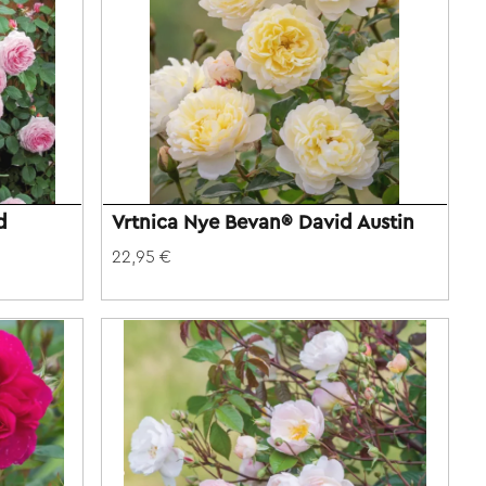
d
Vrtnica Nye Bevan® David Austin
22,95 €