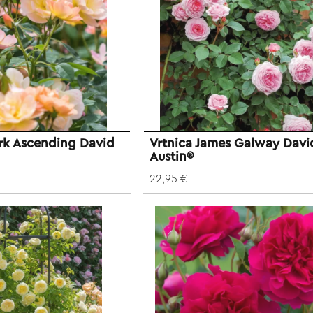
ark Ascending David
Vrtnica James Galway Davi
Austin®
22,95 €