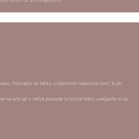
etu. Pohvalijo se lahko z izjemnim naborom sort, ki jih
.
e na vrtu ali v večje posode in lonce hitro uveljavile in za