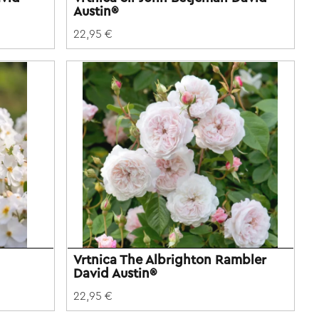
Austin®
22,95 €
d
Vrtnica The Albrighton Rambler
David Austin®
22,95 €