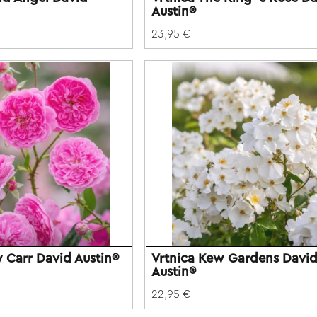
Austin®
23,95 €
w Carr David Austin®
Vrtnica Kew Gardens Davi
Austin®
22,95 €