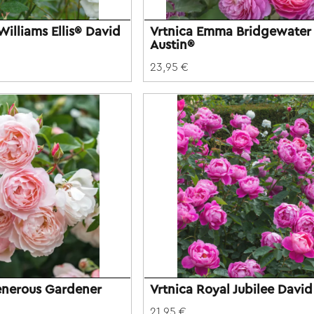
Williams Ellis® David
Vrtnica Emma Bridgewater
Austin®
23,95 €
enerous Gardener
Vrtnica Royal Jubilee David
21,95 €