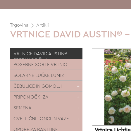
Trgovina
Artikli
VRTNICE DAVID AUSTIN® 
VRTNICE DAVID AUSTIN® -
PREDNAROČILA
POSEBNE SORTE VRTNIC
SOLARNE LUČKE LUMIZ
ČEBULICE IN GOMOLJI
PRIPOMOČKI ZA
VRTNARJENJE
SEMENA
CVETLIČNI LONCI IN VAZE
OPORE ZA RASTLINE
Vrtnica Lichfi