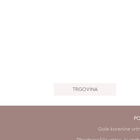
TRGOVINA
PO
Gole korenine vrt
*Prednaročila vrtnic, ki v