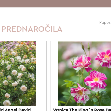
Popus
- PREDNAROČILA
eld Angel David
Vrtnica The King`s Rose D