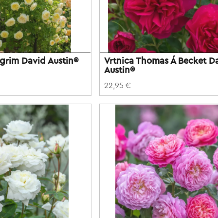
lgrim David Austin®
Vrtnica Thomas Á Becket D
Austin®
22,95 €