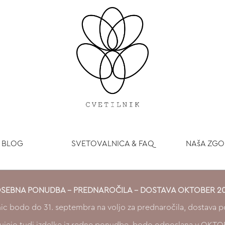
BLOG
SVETOVALNICA & FAQ
NAšA ZG
SEBNA PONUDBA - PREDNAROČILA - DOSTAVA OKTOBER 2
nic bodo do 31. septembra na voljo za prednaročila, dostava p
sebujejo tudi izdelke iz redne ponudbe, bodo odposlana v OK