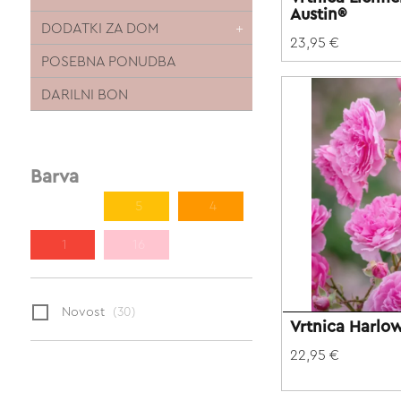
Austin®
DODATKI ZA DOM
23,95 €
POSEBNA PONUDBA
DARILNI BON
Barva
4
5
4
1
16
Novost
(30)
Vrtnica Harlo
22,95 €