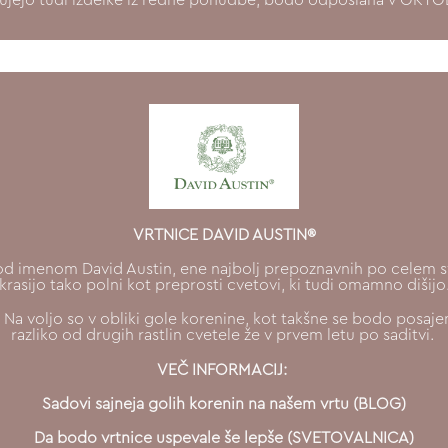
VRTNICE DAVID AUSTIN®
 pod imenom David Austin, ene najbolj prepoznavnih po celem sv
krasijo tako polni kot preprosti cvetovi, ki tudi omamno dišijo
i. Na voljo so v obliki gole korenine, kot takšne se bodo posajen
razliko od drugih rastlin cvetele že v prvem letu po saditvi.
VEČ INFORMACIJ:
Sadovi sajneja golih korenin na našem vrtu (BLOG)
Da bodo vrtnice uspevale še lepše (SVETOVALNICA)