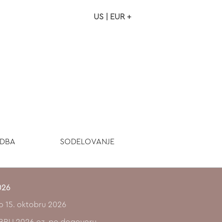
US | EUR +
NAROČILO
VAŠA KOŠARICA JE P
ODBA
SODELOVANJE
026
o 15. oktobru 2026
TOBRU 2026 oz. po dogovoru.