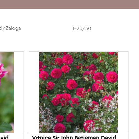
ti/Zaloga
1-20/30
avid
Vrtnica Sir John Betjeman David