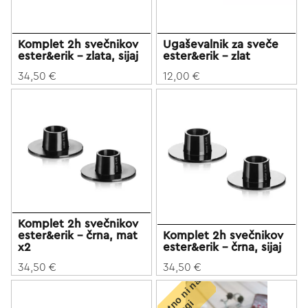
Komplet 2h svečnikov
Ugaševalnik za sveče
ester&erik - zlata, sijaj
ester&erik - zlat
34,50 €
12,00 €
Komplet 2h svečnikov
ester&erik - črna, mat
Komplet 2h svečnikov
x2
ester&erik - črna, sijaj
34,50 €
34,50 €
T
r
e
n
u
t
o
n
i
n
a
z
a
l
o
g