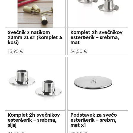
Svečnik z natikom
Komplet 2h svečnikov
23mm ZLAT (komplet 4
ester&erik - srebrna,
kosi)
mat
15,95 €
34,50 €
Komplet 2h svečnikov
Podstavek za svečo
ester&erik - srebrna,
ester&erik - srebrn,
sijaj
mat x1