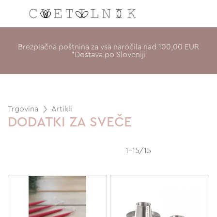
NAROČILO
Brezplačna poštnina za vsa naročila nad 100,00 EUR
*Dostava po Sloveniji
VAŠA KOŠARICA JE 
Trgovina
Artikli
DODATKI ZA SVEČE
1-15/15