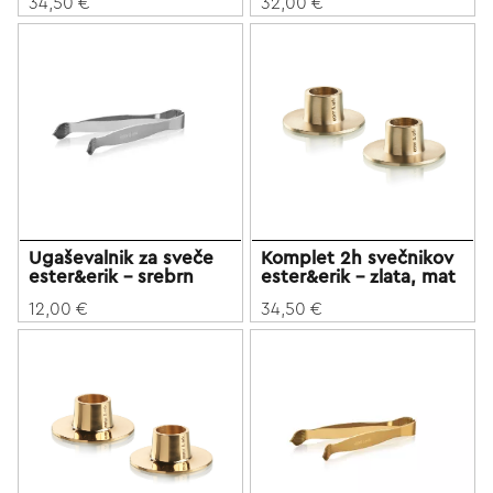
34,50 €
32,00 €
Ugaševalnik za sveče
Komplet 2h svečnikov
ester&erik - srebrn
ester&erik - zlata, mat
12,00 €
34,50 €