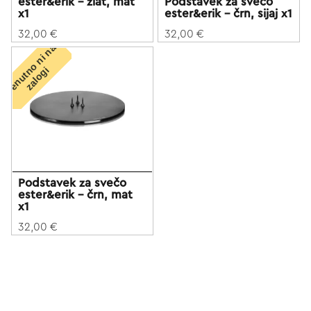
ester&erik - zlat, mat
Podstavek za svečo
x1
ester&erik - črn, sijaj x1
32,00 €
32,00 €
T
r
e
n
u
t
o
n
i
n
a
z
a
l
o
g
n
i
Podstavek za svečo
ester&erik - črn, mat
x1
32,00 €