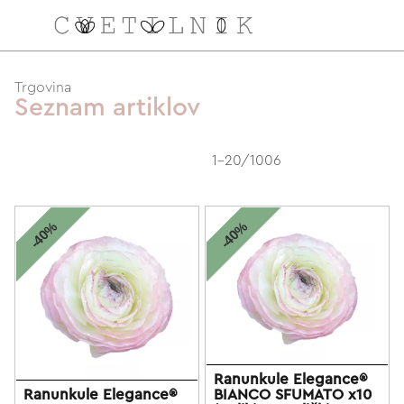
NAROČILO
Trgovina
Seznam artiklov
VAŠA KOŠARICA JE 
1-20/1006
-40%
-40%
Ranunkule Elegance®
Ranunkule Elegance®
BIANCO SFUMATO x10