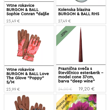
Vrtne rokavice
BURGON & BALL
Kolenska blazina
Sophie Conran *daljše
BURGON & BALL RHS
23,49 €
27,49 €
-20%
Praznična sveča s
Vrtne rokavice
številčnico ester&erik -
BURGON & BALL Love
model cone 37cm,
The Glove "Poppy"
barva "deep wine"
S/M
19,20 €
24,00 €
23,99 €
T
r
e
n
u
t
o
n
i
n
a
z
a
l
o
g
n
i