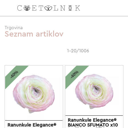
NAROČILO
Trgovina
Seznam artiklov
VAŠA KOŠARICA JE 
1-20/1006
-40%
-40%
Ranunkule Elegance®
Ranunkule Elegance®
BIANCO SFUMATO x10