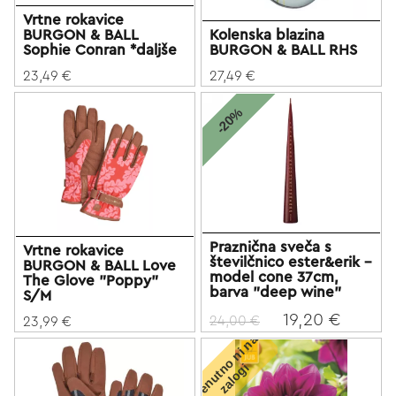
Vrtne rokavice
BURGON & BALL
Kolenska blazina
Sophie Conran *daljše
BURGON & BALL RHS
23,49 €
27,49 €
-20%
Praznična sveča s
Vrtne rokavice
številčnico ester&erik -
BURGON & BALL Love
model cone 37cm,
The Glove "Poppy"
barva "deep wine"
S/M
19,20 €
24,00 €
23,99 €
T
r
e
n
u
t
o
n
i
n
a
z
a
l
o
g
n
i