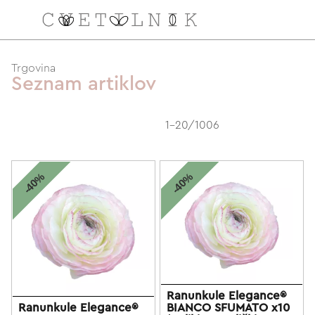
NAROČILO
Trgovina
Seznam artiklov
VAŠA KOŠARICA JE 
1-20/1006
-40%
-40%
Ranunkule Elegance®
Ranunkule Elegance®
BIANCO SFUMATO x10