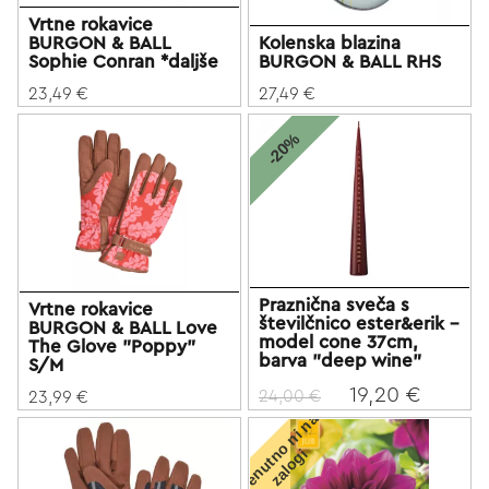
Vrtne rokavice
BURGON & BALL
Kolenska blazina
Sophie Conran *daljše
BURGON & BALL RHS
23,49 €
27,49 €
-20%
Praznična sveča s
Vrtne rokavice
številčnico ester&erik -
BURGON & BALL Love
model cone 37cm,
The Glove "Poppy"
barva "deep wine"
S/M
19,20 €
24,00 €
23,99 €
T
r
e
n
u
t
o
n
i
n
a
z
a
l
o
g
n
i