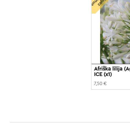
n
i
Afriška lilija
ICE (x1)
7,50 €