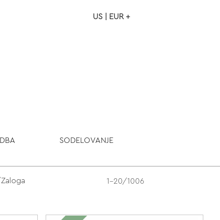
US | EUR +
NAROČILO
VAŠA KOŠARICA JE P
ODBA
SODELOVANJE
/Zaloga
1-20/1006