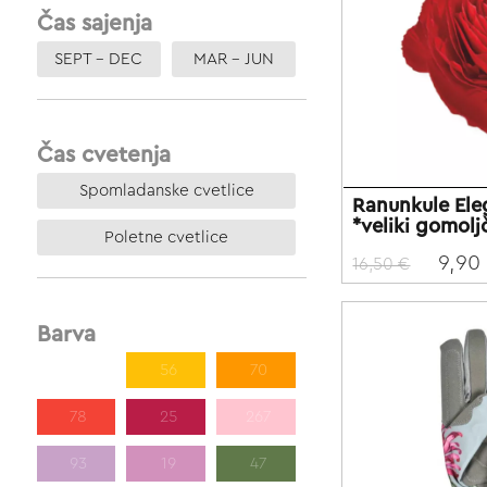
Čas sajenja
SEPT – DEC
MAR – JUN
Čas cvetenja
Spomladanske cvetlice
Ranunkule El
*veliki gomolj
Poletne cvetlice
9,90
16,50 €
Barva
185
56
70
78
25
267
93
19
47