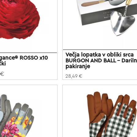
Večja lopatka v obliki srca
egance® ROSSO x10
BURGON AND BALL - Daril
čki
pakiranje
 €
28,49 €