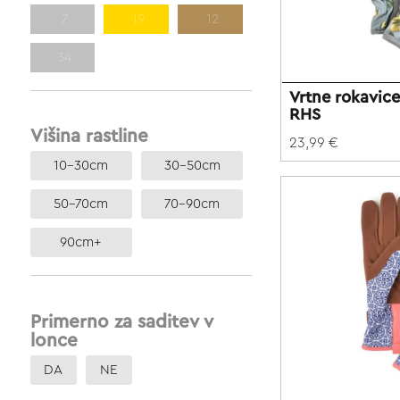
7
19
12
34
Vrtne rokavi
RHS
Višina rastline
23,99 €
10-30cm
30-50cm
50-70cm
70-90cm
90cm+
Primerno za saditev v
lonce
DA
NE