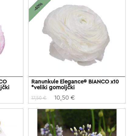
-40%
NCO
Ranunkule Elegance® BIANCO x10
jčki
*veliki gomoljčki
10,50 €
17,50 €