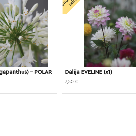
n
i
 (Agapanthus) - POLAR
Dalija EVELINE (x1)
7,50 €