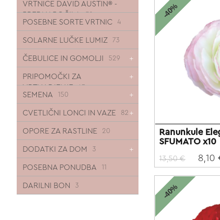
VRTNICE DAVID AUSTIN® -
-40%
PREDNAROČILA
30
POSEBNE SORTE VRTNIC
4
SOLARNE LUČKE LUMIZ
73
ČEBULICE IN GOMOLJI
529
PRIPOMOČKI ZA
VRTNARJENJE
43
SEMENA
150
CVETLIČNI LONCI IN VAZE
82
OPORE ZA RASTLINE
Ranunkule El
20
SFUMATO x10
DODATKI ZA DOM
3
8,10
13,50 €
POSEBNA PONUDBA
11
DARILNI BON
3
-40%