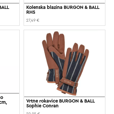
BALL
Kolenska blazina BURGON & BALL
RHS
27,49 €
co
Vrtne rokavice BURGON & BALL
cm,
Sophie Conran
22,95 €