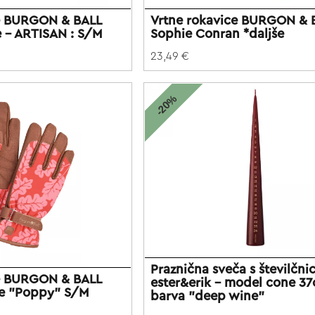
ce BURGON & BALL
Vrtne rokavice BURGON & 
e - ARTISAN : S/M
Sophie Conran *daljše
23,49 €
-20%
Praznična sveča s številčni
ce BURGON & BALL
ester&erik - model cone 37
ve "Poppy" S/M
barva "deep wine"