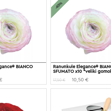
-40%
egance® BIANCO
Ranunkule Elegance® BIA
SFUMATO x10 *veliki gomol
 €
10,50 €
17,50 €