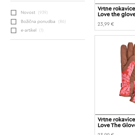
Vrtne rokavi
Novost
(939)
Love the glov
Božična ponudba
(86)
23,99 €
e-artikel
(1)
Vrtne rokavi
Love The Glo
23,99 €