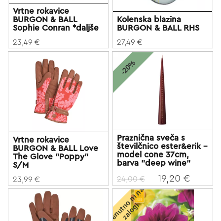
Vrtne rokavice
BURGON & BALL
Kolenska blazina
Sophie Conran *daljše
BURGON & BALL RHS
23,49 €
27,49 €
-20%
Praznična sveča s
Vrtne rokavice
številčnico ester&erik -
BURGON & BALL Love
model cone 37cm,
The Glove "Poppy"
barva "deep wine"
S/M
19,20 €
24,00 €
23,99 €
T
r
e
n
u
t
o
n
i
n
a
z
a
l
o
g
n
i