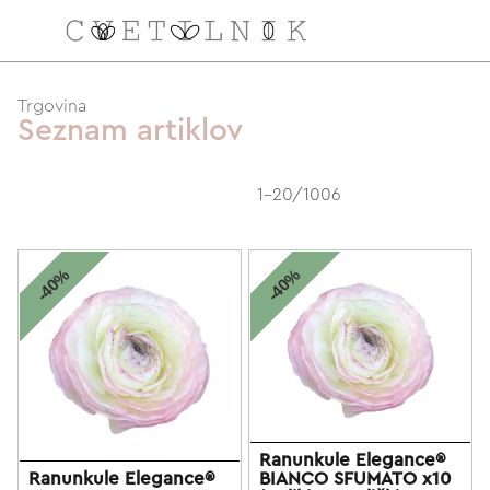
NAROČILO
Trgovina
Seznam artiklov
VAŠA KOŠARICA JE 
1-20/1006
-40%
-40%
Ranunkule Elegance®
Ranunkule Elegance®
BIANCO SFUMATO x10