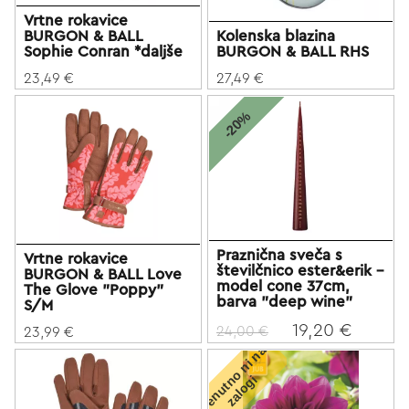
Vrtne rokavice
BURGON & BALL
Kolenska blazina
Sophie Conran *daljše
BURGON & BALL RHS
23,49 €
27,49 €
-20%
Praznična sveča s
Vrtne rokavice
številčnico ester&erik -
BURGON & BALL Love
model cone 37cm,
The Glove "Poppy"
barva "deep wine"
S/M
19,20 €
24,00 €
23,99 €
T
r
e
n
u
t
o
n
i
n
a
z
a
l
o
g
n
i