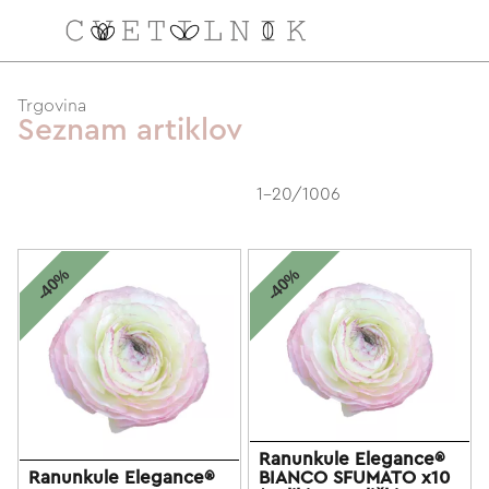
NAROČILO
Trgovina
Seznam artiklov
VAŠA KOŠARICA JE 
1-20/1006
-40%
-40%
Ranunkule Elegance®
Ranunkule Elegance®
BIANCO SFUMATO x10