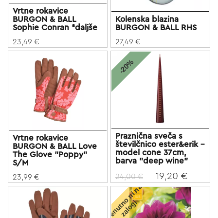
Vrtne rokavice
BURGON & BALL
Kolenska blazina
Sophie Conran *daljše
BURGON & BALL RHS
23,49 €
27,49 €
-20%
Praznična sveča s
Vrtne rokavice
številčnico ester&erik -
BURGON & BALL Love
model cone 37cm,
The Glove "Poppy"
barva "deep wine"
S/M
19,20 €
24,00 €
23,99 €
T
r
e
n
u
t
o
n
i
n
a
z
a
l
o
g
n
i