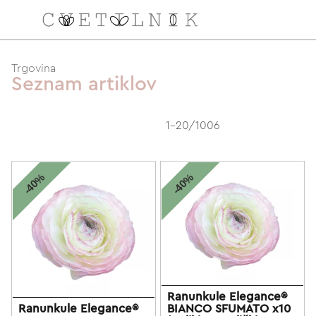
NAROČILO
Trgovina
Seznam artiklov
VAŠA KOŠARICA JE 
1-20/1006
-40%
-40%
Ranunkule Elegance®
Ranunkule Elegance®
BIANCO SFUMATO x10