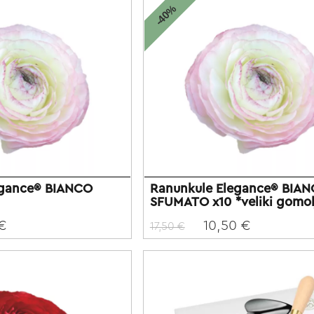
-40%
egance® BIANCO
Ranunkule Elegance® BIA
SFUMATO x10 *veliki gomol
 €
10,50 €
17,50 €