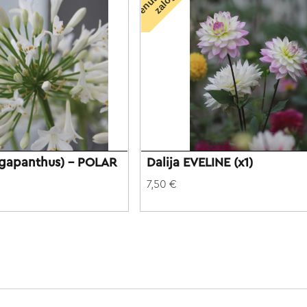
n
i
 (Agapanthus) - POLAR
Dalija EVELINE (x1)
7,50 €