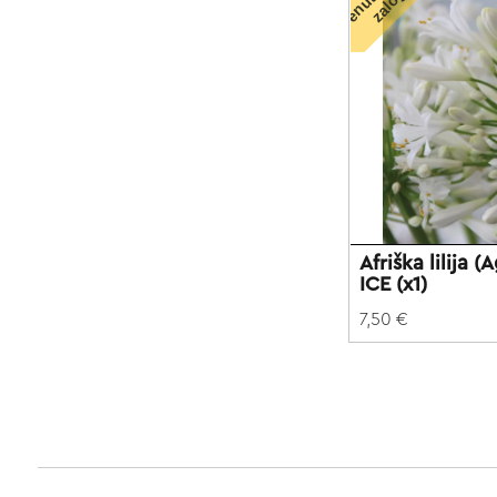
n
i
Afriška lilija
ICE (x1)
7,50 €