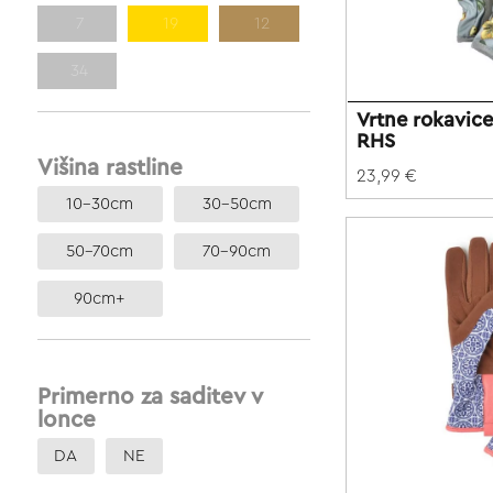
7
19
12
34
Vrtne rokavi
RHS
Višina rastline
23,99 €
10-30cm
30-50cm
50-70cm
70-90cm
90cm+
Primerno za saditev v
lonce
DA
NE