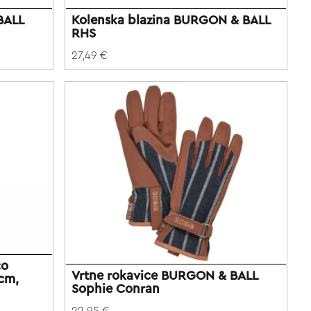
BALL
Kolenska blazina BURGON & BALL
RHS
27,49 €
co
Vrtne rokavice BURGON & BALL
cm,
Sophie Conran
22,95 €