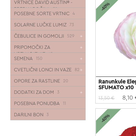
VRTNICE DAVID AUSTIN® -
-40%
PREDNAROČILA
30
POSEBNE SORTE VRTNIC
4
SOLARNE LUČKE LUMIZ
73
ČEBULICE IN GOMOLJI
529
PRIPOMOČKI ZA
VRTNARJENJE
43
SEMENA
150
CVETLIČNI LONCI IN VAZE
82
OPORE ZA RASTLINE
Ranunkule El
20
SFUMATO x10
DODATKI ZA DOM
3
8,10
13,50 €
POSEBNA PONUDBA
11
DARILNI BON
3
-40%