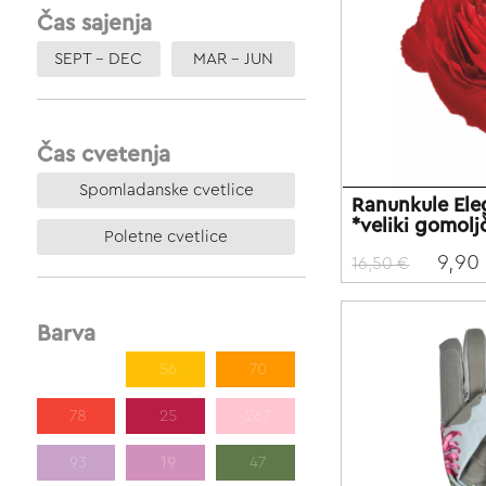
Čas sajenja
SEPT – DEC
MAR – JUN
Čas cvetenja
Spomladanske cvetlice
Ranunkule El
*veliki gomolj
Poletne cvetlice
9,90
16,50 €
Barva
185
56
70
78
25
267
93
19
47