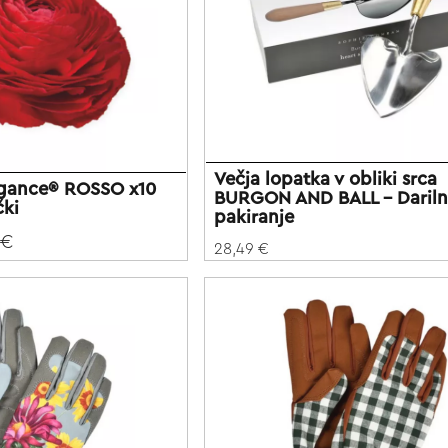
Večja lopatka v obliki srca
egance® ROSSO x10
BURGON AND BALL - Daril
čki
pakiranje
 €
28,49 €