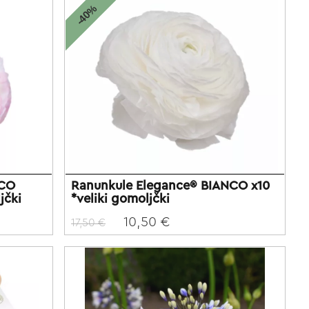
-40%
NCO
Ranunkule Elegance® BIANCO x10
jčki
*veliki gomoljčki
10,50 €
17,50 €