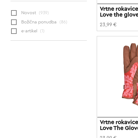
Vrtne rokavi
Novost
(939)
Love the glov
Božična ponudba
(86)
23,99 €
e-artikel
(1)
Vrtne rokavi
Love The Glo
23,99 €