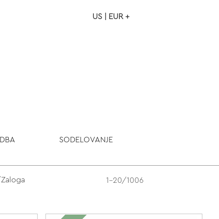
US | EUR +
NAROČILO
VAŠA KOŠARICA JE P
ODBA
SODELOVANJE
/Zaloga
1-20/1006