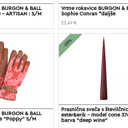
ce BURGON & BALL
Vrtne rokavice BURGON & 
e - ARTISAN : S/M
Sophie Conran *daljše
23,49 €
-20%
Praznična sveča s številčni
ce BURGON & BALL
ester&erik - model cone 37
ve "Poppy" S/M
barva "deep wine"