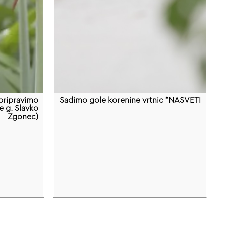
 pripravimo
Sadimo gole korenine vrtnic *NASVETI
e g. Slavko
Zgonec)